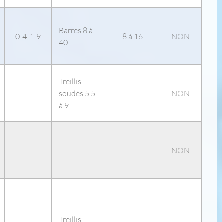
Barres 8 à
0-4-1-9
8 à 16
NON
40
Treillis
-
soudés 5.5
-
NON
à 9
-
-
NON
Treillis