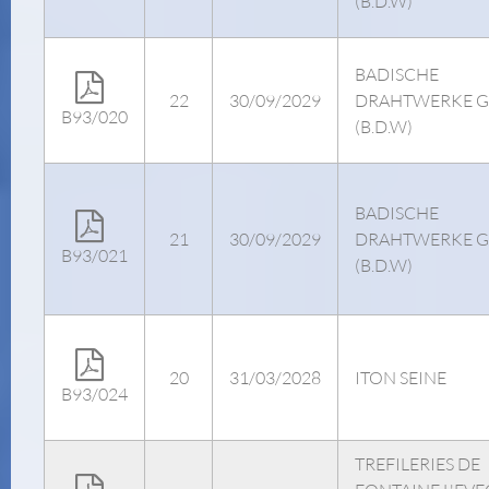
(B.D.W)
BADISCHE
22
30/09/2029
DRAHTWERKE 
B93/020
(B.D.W)
BADISCHE
21
30/09/2029
DRAHTWERKE 
B93/021
(B.D.W)
20
31/03/2028
ITON SEINE
B93/024
TREFILERIES DE