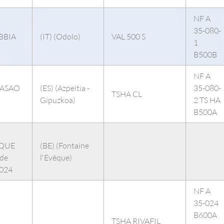
NF A
35-080-
BBIA
(IT) (Odolo)
VAL 500 S
1
B500B
NF A
ASAO
(ES) (Azpeitia -
35-080-
TSHA CL
Gipuzkoa)
2 TS HA
B500A
EQUE
(BE) (Fontaine
ide
l'Evêque)
2024
NF A
35-024
B600A
TSHA RIVAFIL