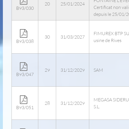
FONTAINE L'EV
20
25/01/2024
Certificat non val
B93/030
depuis le 25/01/
FIMUREX BTP S
30
31/03/2027
usine de Rives
B93/038
29
31/12/2029
SAM
B93/047
MEGASA SIDER
28
31/12/2029
S.L.
B93/051