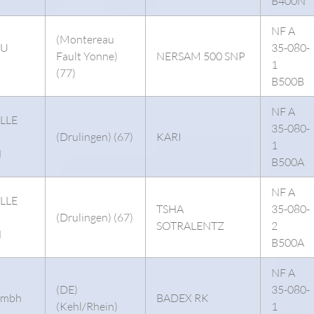
B400N
NF A
(Montereau
AU
35-080-
Fault Yonne)
NERSAM 500 SNP
1
(77)
B500B
NF A
LLE
35-080-
(Drulingen) (67)
KARI
1
N
B500A
NF A
LLE
TSHA
35-080-
(Drulingen) (67)
SOTRALENTZ
2
N
B500A
NF A
(DE)
35-080-
Gmbh
BADEX RK
(Kehl/Rhein)
1