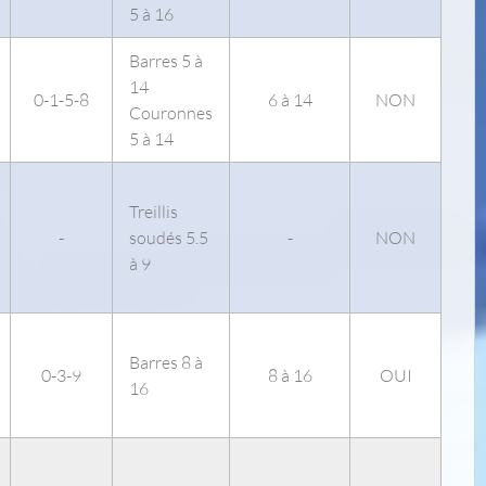
5 à 16
Barres 5 à
14
0-1-5-8
6 à 14
NON
Couronnes
5 à 14
Treillis
-
soudés 5.5
-
NON
à 9
Barres 8 à
0-3-9
8 à 16
OUI
16