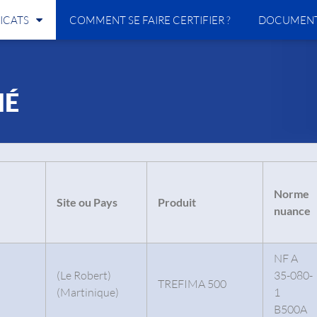
ICATS
COMMENT SE FAIRE CERTIFIER ?
DOCUMENT
MÉ
Norme
Site ou Pays
Produit
nuance
NF A
(Le Robert)
35-080-
TREFIMA 500
(Martinique)
1
B500A