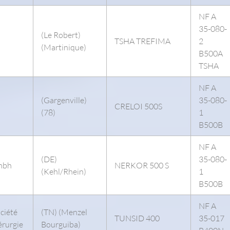
NF A
35-080-
(Le Robert)
TSHA TREFIMA
2
(Martinique)
B500A
TSHA
NF A
(Gargenville)
35-080-
CRELOI 500S
(78)
1
B500B
NF A
(DE)
35-080-
mbh
NERKOR 500 S
(Kehl/Rhein)
1
B500B
NF A
ciété
(TN) (Menzel
TUNSID 400
35-017
érurgie
Bourguiba)