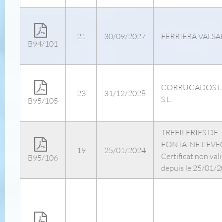
21
30/09/2027
FERRIERA VALSA
B94/101
CORRUGADOS L
23
31/12/2028
S.L.
B95/105
TREFILERIES DE
FONTAINE L'EV
19
25/01/2024
Certificat non val
B95/106
depuis le 25/01/