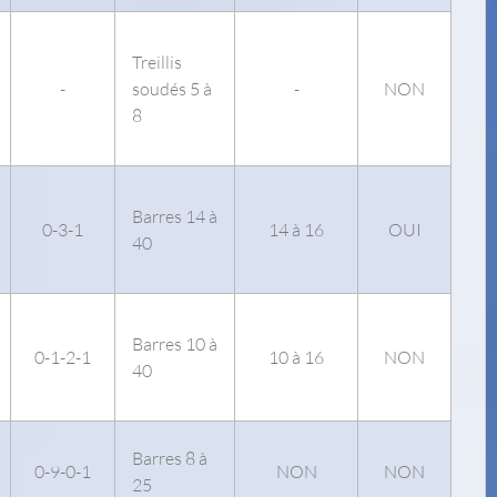
Treillis
-
soudés 5 à
-
NON
8
Barres 14 à
0-3-1
14 à 16
OUI
40
Barres 10 à
0-1-2-1
10 à 16
NON
40
Barres 8 à
0-9-0-1
NON
NON
25