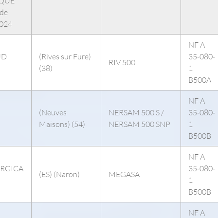
EQUE
ide
2024
NF A
UD
(Rives sur Fure)
35-080-
RIV 500
(38)
1
B500A
NF A
(Neuves
NERSAM 500 S /
35-080-
Maisons) (54)
NERSAM 500 SNP
1
B500B
NF A
URGICA
35-080-
(ES) (Naron)
MEGASA
1
B500B
NF A