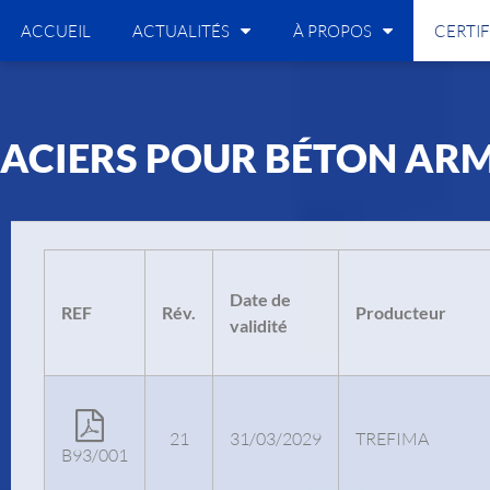
ACCUEIL
ACTUALITÉS
À PROPOS
CERTIF
ACIERS POUR BÉTON AR
Date de
REF
Rév.
Producteur
validité
21
31/03/2029
TREFIMA
B93/001