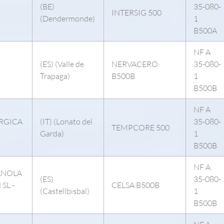
(BE)
35-080-
INTERSIG 500
(Dendermonde)
1
B500A
NF A
(ES) (Valle de
NERVACERO
35-080-
Trapaga)
B500B
1
B500B
NF A
URGICA
(IT) (Lonato del
35-080-
TEMPCORE 500
Garda)
1
B500B
NF A
ANOLA
(ES)
35-080-
SL -
CELSA B500B
(Castellbisbal)
1
B500B