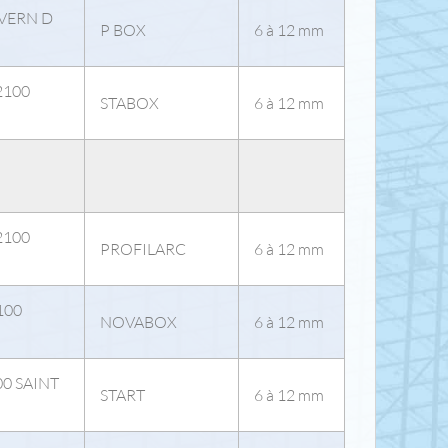
0 VERN D
P BOX
6 à 12 mm
82100
STABOX
6 à 12 mm
82100
PROFILARC
6 à 12 mm
1100
NOVABOX
6 à 12 mm
800 SAINT
START
6 à 12 mm