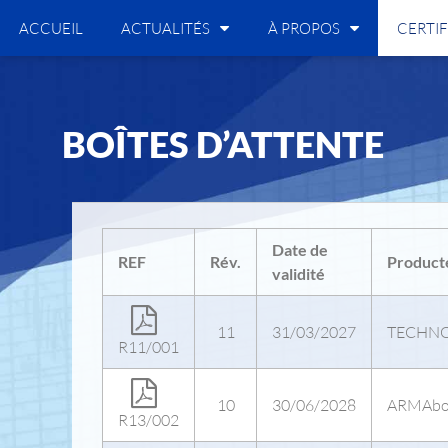
ACCUEIL
ACTUALITÉS
À PROPOS
CERTIF
BOÎTES D’ATTENTE
Date de
REF
Rév.
Product
validité
11
31/03/2027
TECHNO
R11/001
10
30/06/2028
ARMAbo
R13/002