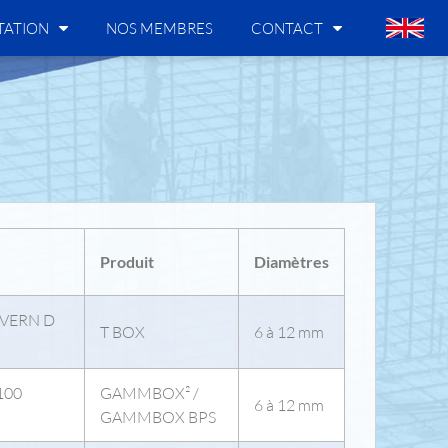
ATION
NOS MEMBRES
CONTACT
Produit
Diamètres
0 VERN D
T BOX
6 à 12 mm
1100
GAMMBOX² /
6 à 12 mm
GAMMBOX BPS