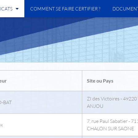
ICATS
COMMENT SE FAIRE CERTIFIER ?
DOCUMENT
eur
Site ou Pays
ZI des Victoires - 4922
-BAT
ANJOU
7, rue Paul Sabatier - 7
x
CHALON SUR SAONE