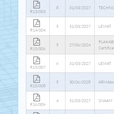
8
31/03/2027
TECHNO
R13/003
5
31/03/2027
LEVIAT
R14/004
PLAKAB
5
27/06/2024
Certific
R15/006
6
31/03/2027
LEVIAT
R15/007
5
30/06/2028
ARMAbo
R15/008
4
31/03/2027
SNAAM
R16/009